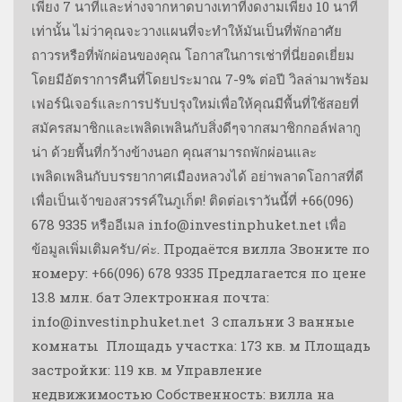
เพียง 7 นาทีและห่างจากหาดบางเทาที่งดงามเพียง 10 นาที
เท่านั้น ไม่ว่าคุณจะวางแผนที่จะทำให้มันเป็นที่พักอาศัย
ถาวรหรือที่พักผ่อนของคุณ โอกาสในการเช่าที่นี่ยอดเยี่ยม
โดยมีอัตราการคืนที่โดยประมาณ 7-9% ต่อปี วิลล่ามาพร้อม
เฟอร์นิเจอร์และการปรับปรุงใหม่เพื่อให้คุณมีพื้นที่ใช้สอยที่
สมัครสมาชิกและเพลิดเพลินกับสิ่งดีๆจากสมาชิกกอล์ฟลากู
น่า ด้วยพื้นที่กว้างข้างนอก คุณสามารถพักผ่อนและ
เพลิดเพลินกับบรรยากาศเมืองหลวงได้ อย่าพลาดโอกาสที่ดี
เพื่อเป็นเจ้าของสวรรค์ในภูเก็ต! ติดต่อเราวันนี้ที่ +66(096)
678 9335 หรืออีเมล info@investinphuket.net เพื่อ
ข้อมูลเพิ่มเติมครับ/ค่ะ. Продаётся вилла Звоните по
номеру: +66(096) 678 9335 Предлагается по цене
13.8 млн. бат Электронная почта:
info@investinphuket.net ️ 3 спальни 3 ванные
комнаты ️ Площадь участка: 173 кв. м Площадь
застройки: 119 кв. м Управление
недвижимостью Собственность: вилла на