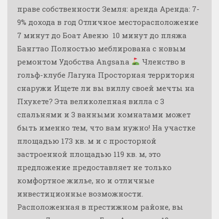
праве собственности Земля: аренда Аренда: 7-
9% дохода в год Отличное месторасположение
7 минут до Боат Авеню ️ 10 минут до пляжа
Бангтао Полностью меблирована с новым
ремонтом Удобства Angsana
Членство в
гольф-клубе Лагуна Просторная территория
снаружи Ищете ли вы виллу своей мечты на
Пхукете? Эта великолепная вилла с 3
спальнями и 3 ванными комнатами может
быть именно тем, что вам нужно! На участке
площадью 173 кв. м и с просторной
застроенной площадью 119 кв. м, это
предложение предоставляет не только
комфортное жилье, но и отличные
инвестиционные возможности.
Расположенная в престижном районе, вы