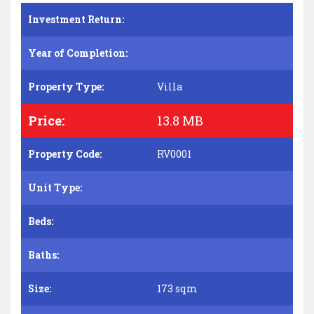
Investment Return:
Year of Completion:
Property Type:
Villa
Price:
13.8 MB
Property Code:
RV0001
Unit Type:
Beds:
Baths:
Size:
173 sqm