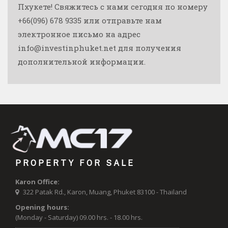
Пхукете! Свяжитесь с нами сегодня по номеру
+66(096) 678 9335 или отправьте нам
электронное письмо на адрес
info@investinphuket.net для получения
дополнительной информации.
PROPERTY FOR SALE
Karon Office:
322 Patak Rd., Karon, Muang, Phuket 83100 - Thailand
Opening hours:
(Monday - Saturday) 09.00 hrs. - 18.00 hrs.