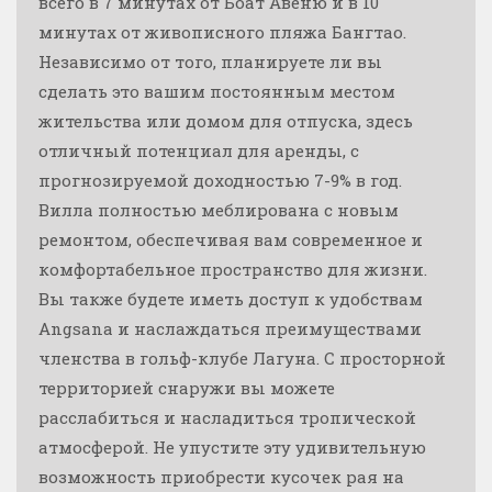
всего в 7 минутах от Боат Авеню и в 10
минутах от живописного пляжа Бангтао.
Независимо от того, планируете ли вы
сделать это вашим постоянным местом
жительства или домом для отпуска, здесь
отличный потенциал для аренды, с
прогнозируемой доходностью 7-9% в год.
Вилла полностью меблирована с новым
ремонтом, обеспечивая вам современное и
комфортабельное пространство для жизни.
Вы также будете иметь доступ к удобствам
Angsana и наслаждаться преимуществами
членства в гольф-клубе Лагуна. С просторной
территорией снаружи вы можете
расслабиться и насладиться тропической
атмосферой. Не упустите эту удивительную
возможность приобрести кусочек рая на